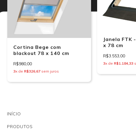
Janela FTK 
x 78 cm
Cortina Bege com
blackout 78 x 140 cm
R$3.553,00
R$980,00
3
x de
R$1.184,33
s
3
x de
R$326,67
sem juros
INÍCIO
PRODUTOS