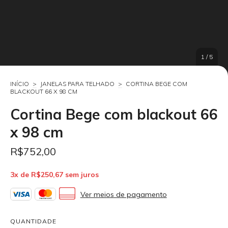
1
/
5
INÍCIO
>
JANELAS PARA TELHADO
>
CORTINA BEGE COM
BLACKOUT 66 X 98 CM
Cortina Bege com blackout 66
x 98 cm
R$752,00
3
x de
R$250,67
sem juros
Ver meios de pagamento
QUANTIDADE