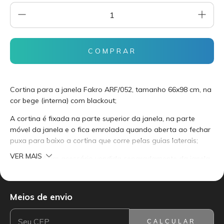
Cortina para a janela Fakro ARF/052, tamanho 66x98 cm, na
cor bege (interna) com blackout;
A cortina é fixada na parte superior da janela, na parte
móvel da janela e o fica emrolada quando aberta ao fechar
puxa para baixo a cortina que corre pelas guias laterais;
VER MAIS
A cortina é um acessório vendida separadamente da janela
e de fácil instalação (4 parafusos). Acompanha manual de
instalação.
Meios de envio
ENTREGAS PARA O CEP:
ALTERAR CEP
Garantia de 3 anos do fabricante;
Marca Fakro importada da Polônia.
CALCULAR