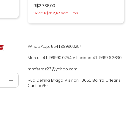
R$2.738,00
3
x de
R$912,67
sem juros
WhatsApp: 5541999900254
Marcus 41-99990.0254 e Luciano 41-99976.2630
mmferraz23@yahoo.com
Rua Delfina Braga Visinoni, 3661 Bairro Orleans
Curitiba/Pr