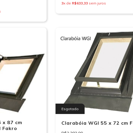
3
x de
R$633,33
sem juros
s
Esgotado
6 x 87 cm
Clarabóia WGI 55 x 72 cm 
l Fakro