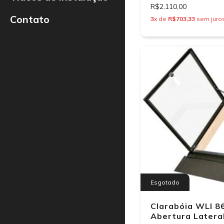
R$2.110,00
Contato
3
x de
R$703,33
sem juro
Esgotado
Clarabóia WLI 8
Abertura Latera