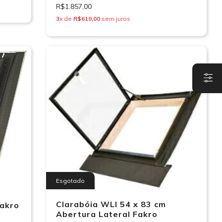
R$1.857,00
3
x de
R$619,00
sem juros
Esgotado
Clarabóia WLI 54 x 83 cm
Fakro
Abertura Lateral Fakro