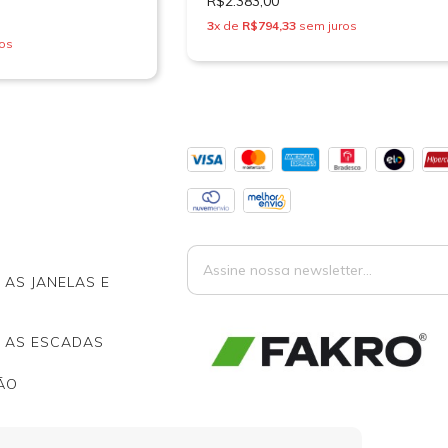
R$2.383,00
3
x de
R$794,33
sem juros
os
AS JANELAS E
 AS ESCADAS
ÃO