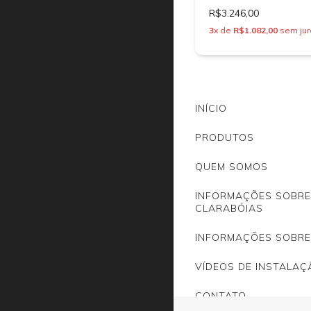
R$3.246,00
3
x de
R$1.082,00
sem jur
INÍCIO
PRODUTOS
QUEM SOMOS
INFORMAÇÕES SOBRE 
CLARABÓIAS
INFORMAÇÕES SOBRE
VÍDEOS DE INSTALAÇ
CONTATO