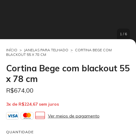
1
/
6
INÍCIO
>
JANELAS PARA TELHADO
>
CORTINA BEGE COM
BLACKOUT 55 X 78 CM
Cortina Bege com blackout 55
x 78 cm
R$674,00
3
x de
R$224,67
sem juros
Ver meios de pagamento
QUANTIDADE