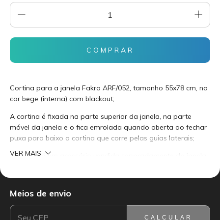
Cortina para a janela Fakro ARF/052, tamanho 55x78 cm, na
cor bege (interna) com blackout;
A cortina é fixada na parte superior da janela, na parte
móvel da janela e o fica emrolada quando aberta ao fechar
puxa para baixo a cortina que corre pelas guias laterais;
VER MAIS
A cortina é um acessório vendida separadamente da janela
e de fácil instalação (4 parafusos). Acompanha manual de
instalação.
Meios de envio
ENTREGAS PARA O CEP:
ALTERAR CEP
Garantia de 3 anos do fabricante;
Marca Fakro importada da Polônia.
CALCULAR