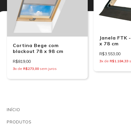
Janela FTK 
x 78 cm
Cortina Bege com
blackout 78 x 98 cm
R$3.553,00
R$819,00
3
x de
R$1.184,33
s
3
x de
R$273,00
sem juros
INÍCIO
PRODUTOS