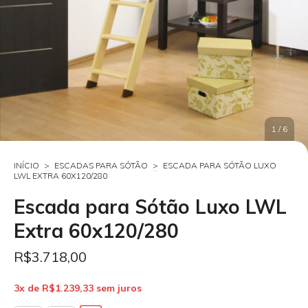
1
/
6
INÍCIO
>
ESCADAS PARA SÓTÃO
>
ESCADA PARA SÓTÃO LUXO
LWL EXTRA 60X120/280
Escada para Sótão Luxo LWL
Extra 60x120/280
R$3.718,00
3
x de
R$1.239,33
sem juros