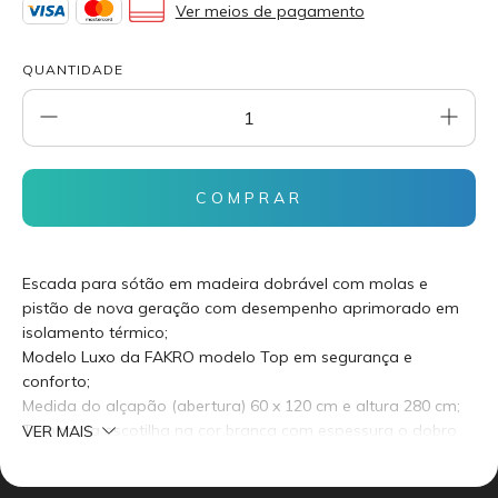
Ver meios de pagamento
QUANTIDADE
Escada para sótão em madeira dobrável com molas e
pistão de nova geração com desempenho aprimorado em
isolamento térmico;
Modelo Luxo da FAKRO modelo Top em segurança e
conforto;
Medida do alçapão (abertura) 60 x 120 cm e altura 280 cm;
Tampa da escotilha na cor branca com espessura o dobro
VER MAIS
das demais, tampa Max;
Vem com o pé de borracha e o corrimão superior, corrimão