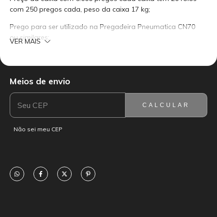
com 250 pregos cada, peso da caixa 17 kg;
Prego para ser utilizado na Pregadeira Pneumatica CN70
ou similares;
VER MAIS
Prego anelado, galvanizado eletrolitica e ponta diamante;
Importação própria.
Meios de envio
ENTREGAS PARA O CEP:
ALTERAR CEP
CALCULAR
Não sei meu CEP